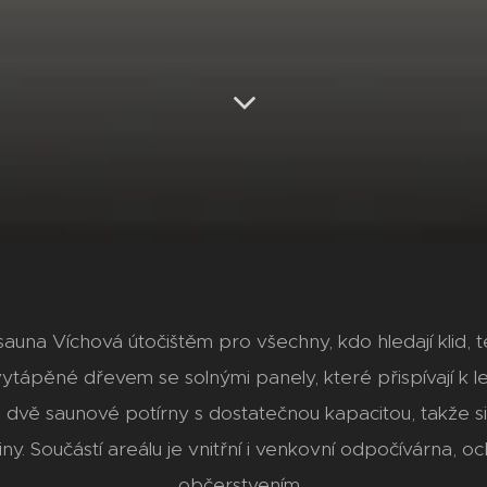
 sauna Víchová útočištěm pro všechny, kdo hledají klid,
ytápěné dřevem se solnými panely, které přispívají k 
ou dvě saunové potírny s dostatečnou kapacitou, takže si 
piny. Součástí areálu je vnitřní i venkovní odpočívárna, 
občerstvením.