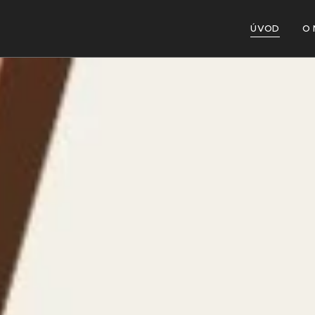
ÚVOD
O 